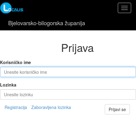
Toggl
naviga
Bjelovarsko-bilogorska županija
Prijava
Korisničko ime
Lozinka
Registracija
Zaboravljena lozinka
Prijavi se